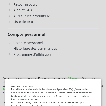
Retour produit
Aide et FAQ
Avis sur les produits NSP
Liste de prix
Compte personnel
Compte personnel
Historique des commandes
Programme d`affiliation
Autriche, Belgique, Bulgarie, Royaume-Uni, Hongrie,
Allemagne
, Guernesey,
Grèce, Danemark, Jersey, Irlande, Islande,
Espagne
, Italie, Îles Canaries, Chypre,
Lettonie, Lituanie, Liechtenstein, Luxembourg, Malte, Monaco, Pays-Bas, Norvège,
À propos des cookies
Pologne
, République tchèque,
Roumanie
, Saint-Marin, Slovénie, Îles Féroé,
En utilisant ce site web (la boutique en ligne «24NSP»), j'accepte les
Conditions d'utilisation et la Politique de confidentialité et consens au
Finlande,
France
, Croatie,
Suède
,
Estonie
.
traitement de mes données utilisateur (cookies) nécessaires au bon
fonctionnement du site.
Les cookies analytiques et publicitaires peuvent être traités par
Complément alimentaire. Ce n'est pas un médicament. Non destiné à diagnostiquer,
Yandex.Metrica et/ou d'autres systèmes d'analyse web conformément à